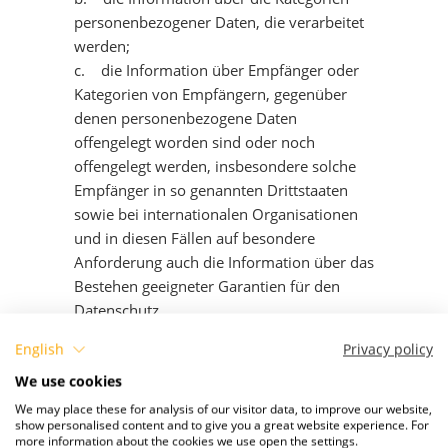
personenbezogener Daten, die verarbeitet
werden;
c. die Information über Empfänger oder
Kategorien von Empfängern, gegenüber
denen personenbezogene Daten
offengelegt worden sind oder noch
offengelegt werden, insbesondere solche
Empfänger in so genannten Drittstaaten
sowie bei internationalen Organisationen
und in diesen Fällen auf besondere
Anforderung auch die Information über das
Bestehen geeigneter Garantien für den
Datenschutz.
d. soweit möglich die Information über
English
Privacy policy
die geplante Dauer der Speicherung
We use cookies
personenbezogener Daten oder die
Kriterien für die Festlegung der
We may place these for analysis of our visitor data, to improve our website,
show personalised content and to give you a great website experience. For
Speicherdauer;
more information about the cookies we use open the settings.