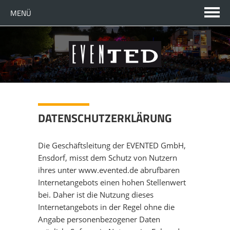
MENÜ
SPRACHE WECHSELN
EN
TELEFONISCHER KONTAKT
FR
JETZT ANRUFEN
STARTSEITE
DATENSCHUTZERKLÄRUNG
UNTERNEHMEN
Die Geschäftsleitung der EVENTED GmbH,
Ensdorf, misst dem Schutz von Nutzern
DAS SIND WIR
KOMPETENZEN
ihres unter www.evented.de abrufbaren
Internetangebots einen hohen Stellenwert
bei. Daher ist die Nutzung dieses
ANSPRECHPARTNER
ÜBERSICHT
LÖSUNGEN
Internetangebots in der Regel ohne die
Angabe personenbezogener Daten