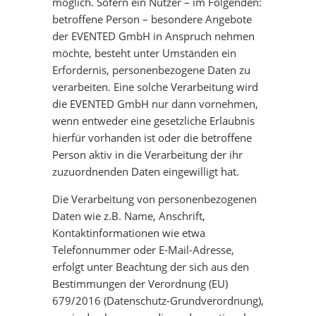
AUSBILDUNG
EVENT GEPLANT?
ÜBERSICHT
PROJEKTE
möglich. Sofern ein Nutzer – im Folgenden:
betroffene Person – besondere Angebote
der EVENTED GmbH in Anspruch nehmen
NACHHALTIGKEIT
FILMAUSWAHL
OPEN AIR KINO
ÜBERSICHT
MEHRWERTE
möchte, besteht unter Umständen ein
Erfordernis, personenbezogene Daten zu
PRESSE
MEISTERLICH BERATEN
AUTOKINO
OPEN AIR KINO
DOWNLOAD
verarbeiten. Eine solche Verarbeitung wird
die EVENTED GmbH nur dann vornehmen,
wenn entweder eine gesetzliche Erlaubnis
STELLEN
RUND-UM-SERVICE
INDOOR KINO
AUTOKINO
KONTAKT
hierfür vorhanden ist oder die betroffene
Person aktiv in die Verarbeitung der ihr
EQUIPMENT
FILMMUSIK-KONZERTE
INDOOR KINO
DATENSCHUTZ
zuzuordnenden Daten eingewilligt hat.
Die Verarbeitung von personenbezogenen
FILMPREMIEREN
FILMMUSIK-KONZERTE
DISCLAIMER
Daten wie z.B. Name, Anschrift,
Kontaktinformationen wie etwa
Telefonnummer oder E-Mail-Adresse,
PROMOTRAILER
FILMPREMIEREN
IMPRESSUM
erfolgt unter Beachtung der sich aus den
Bestimmungen der Verordnung (EU)
LEINWÄNDE
679/2016 (Datenschutz-Grundverordnung),