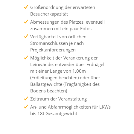
AUSBILDUNG
EVENT GEPLANT?
ÜBERSICHT
PROJEKTE
Größenordnung der erwarteten
Besucherkapazität
NACHHALTIGKEIT
FILMAUSWAHL
OPEN AIR KINO
ÜBERSICHT
MEHRWERTE
Abmessungen des Platzes, eventuell
zusammen mit ein paar Fotos
PRESSE
MEISTERLICH BERATEN
AUTOKINO
OPEN AIR KINO
DOWNLOAD
Verfügbarkeit von örtlichen
Stromanschlüssen je nach
Projektanforderungen
STELLEN
RUND-UM-SERVICE
INDOOR KINO
AUTOKINO
KONTAKT
Möglichkeit der Verankerung der
Leinwände, entweder über Erdnägel
mit einer Länge von 1,00m
EQUIPMENT
FILMMUSIK-KONZERTE
INDOOR KINO
DATENSCHUTZ
(Erdleitungen beachten) oder über
Ballastgewichte (Tragfähigkeit des
Bodens beachten)
FILMPREMIEREN
FILMMUSIK-KONZERTE
DISCLAIMER
Zeitraum der Veranstaltung
An- und Abfahrmöglichkeiten für LKWs
PROMOTRAILER
FILMPREMIEREN
IMPRESSUM
bis 18t Gesamtgewicht
LEINWÄNDE