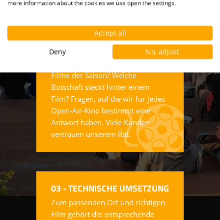
more information about the cookies we use open the settings.
Accept all
02 - FILMBERATUNG
Welcher Film passt zu meinem
Deny
No, adjust
Publikum? Was sind die starken
Filme der Saison? Welche
Botschaft steckt hinter einem
Film? Fragen, auf die wir für jedes
Open-Air-Kino bestimmt eine
Antwort haben. Viele Kunden
vertrauen unserem Rat.
03 - TECHNISCHE UMSETZUNG
Zum passenden Ort und richtigen
Film gehört die entsprechende