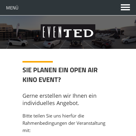
MENÜ
SPRACHE WECHSELN
EN
TELEFONISCHER KONTAKT
FR
JETZT ANRUFEN
STARTSEITE
SIE PLANEN EIN OPEN AIR
KINO EVENT?
UNTERNEHMEN
Gerne erstellen wir Ihnen ein
DAS SIND WIR
KOMPETENZEN
individuelles Angebot.
Bitte teilen Sie uns hierfür die
ANSPRECHPARTNER
ÜBERSICHT
LÖSUNGEN
Rahmenbedingungen der Veranstaltung
mit: