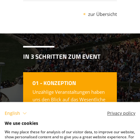
KOPFHÖRER - SILENT CINEMA
zur Übersicht
STÜHLE & ZUBEHÖR
IN 3 SCHRITTEN ZUM EVENT
01 - KONZEPTION
Unzählige Veranstaltungen haben
uns den Blick auf das Wesentliche
geschärft. Daher fließt unser
English
Privacy policy
gesamter Erfahrungsschatz in die
Konzeption einer Kino-Open-Air
We use cookies
Veranstaltung mit ein.
We may place these for analysis of our visitor data, to improve our website,
show personalised content and to give you a great website experience. For