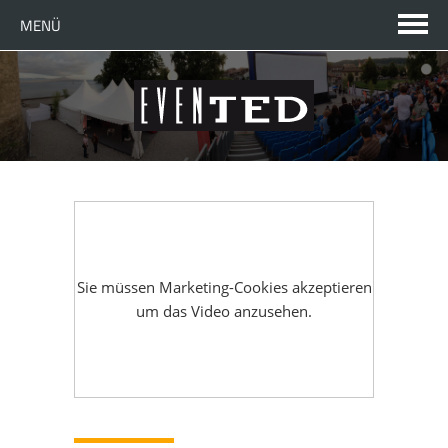
MENÜ
SPRACHE WECHSELN
EN
TELEFONISCHER KONTAKT
FR
JETZT ANRUFEN
STARTSEITE
UNTERNEHMEN
Sie müssen
Marketing-Cookies akzeptieren
um das Video anzusehen.
DAS SIND WIR
KOMPETENZEN
ANSPRECHPARTNER
ÜBERSICHT
LÖSUNGEN