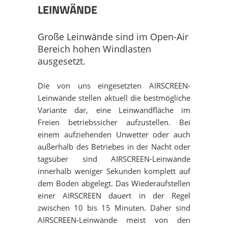
AUSBILDUNG
EVENT GEPLANT?
ÜBERSICHT
PROJEKTE
LEINWÄNDE
NACHHALTIGKEIT
FILMAUSWAHL
OPEN AIR KINO
ÜBERSICHT
MEHRWERTE
Große Leinwände sind im Open-Air
Bereich hohen Windlasten
ausgesetzt.
PRESSE
MEISTERLICH BERATEN
AUTOKINO
OPEN AIR KINO
DOWNLOAD
Die von uns eingesetzten AIRSCREEN-
STELLEN
RUND-UM-SERVICE
INDOOR KINO
AUTOKINO
KONTAKT
Leinwände stellen aktuell die bestmögliche
Variante dar, eine Leinwandfläche im
Freien betriebssicher aufzustellen. Bei
EQUIPMENT
FILMMUSIK-KONZERTE
INDOOR KINO
DATENSCHUTZ
einem aufziehenden Unwetter oder auch
außerhalb des Betriebes in der Nacht oder
FILMPREMIEREN
FILMMUSIK-KONZERTE
DISCLAIMER
tagsüber sind AIRSCREEN-Leinwände
innerhalb weniger Sekunden komplett auf
dem Boden abgelegt. Das Wiederaufstellen
PROMOTRAILER
FILMPREMIEREN
IMPRESSUM
einer AIRSCREEN dauert in der Regel
zwischen 10 bis 15 Minuten. Daher sind
LEINWÄNDE
AIRSCREEN-Leinwände meist von den