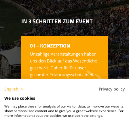
KOPFHÖRER - SILENT CINEMA
IN 3 SCHRITTEN ZUM EVENT
STÜHLE & ZUBEHÖR
01 - KONZEPTION
Unzählige Veranstaltungen haben
uns den Blick auf das Wesentliche
geschärft. Daher fließt unser
gesamter Erfahrungsschatz in die
Konzeption einer Kino-Open-Air
Veranstaltung mit ein.
English
Privacy policy
We use cookies
We may place these for analysis of our visitor data, to improve our website,
show personalised content and to give you a great website experience. For
more information about the cookies we use open the settings.
02 - FILMBERATUNG
Welcher Film passt zu meinem