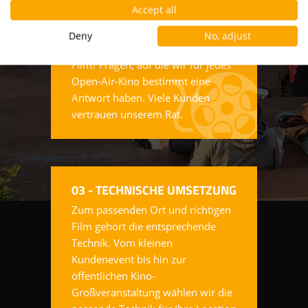
Accept all
Publikum? Was sind die starken
Filme der Saison? Welche
Deny
No, adjust
Botschaft steckt hinter einem
Film? Fragen, auf die wir für jedes
Open-Air-Kino bestimmt eine
Antwort haben. Viele Kunden
vertrauen unserem Rat.
03 - TECHNISCHE UMSETZUNG
Zum passenden Ort und richtigen
Film gehört die entsprechende
Technik. Vom kleinen
Kundenevent bis hin zur
öffentlichen Kino-
Großveranstaltung wählen wir die