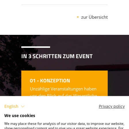
KOPFHÖRER - SILENT CINEMA
zur Übersicht
STÜHLE & ZUBEHÖR
IN 3 SCHRITTEN ZUM EVENT
01 - KONZEPTION
Unzählige Veranstaltungen haben
uns den Blick auf das Wesentliche
geschärft. Daher fließt unser
English
Privacy policy
gesamter Erfahrungsschatz in die
We use cookies
Konzeption einer Kino-Open-Air
Veranstaltung mit ein.
We may place these for analysis of our visitor data, to improve our website,
show personalised content and to give you a great website experience. For