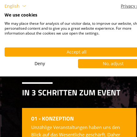
English
Privacy 
We use cookies
We may place these for analysis of our visitor data, to improve our website, s
personalised content and to give you a great website experience. For more
information about the cookies we use open the settings.
Accept all
Deny
No, adjust
IN 3 SCHRITTEN ZUM EVENT
01 - KONZEPTION
Unzählige Veranstaltungen haben uns den
Blick auf das Wesentliche geschärft. Daher