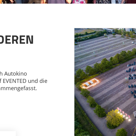
NDEREN
ch Autokino
uf EVENTED und die
sammengefasst.