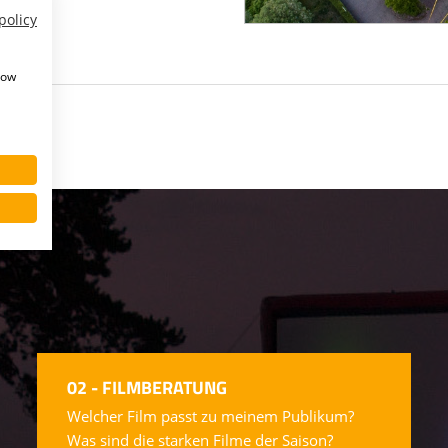
policy
how
02 - FILMBERATUNG
Welcher Film passt zu meinem Publikum?
Was sind die starken Filme der Saison?