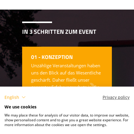
KOPFHÖRER - SILENT CINEMA
STÜHLE & ZUBEHÖR
IN 3 SCHRITTEN ZUM EVENT
01 - KONZEPTION
Unzählige Veranstaltungen haben
uns den Blick auf das Wesentliche
geschärft. Daher fließt unser
gesamter Erfahrungsschatz in die
Konzeption einer Kino-Open-Air
English
Privacy policy
Veranstaltung mit ein.
We use cookies
We may place these for analysis of our visitor data, to improve our website,
show personalised content and to give you a great website experience. For
more information about the cookies we use open the settings.