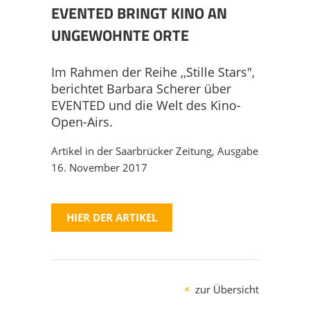
AUSBILDUNG
EVENT GEPLANT?
ÜBERSICHT
PROJEKTE
EVENTED BRINGT KINO AN
UNGEWOHNTE ORTE
NACHHALTIGKEIT
FILMAUSWAHL
OPEN AIR KINO
ÜBERSICHT
MEHRWERTE
Im Rahmen der Reihe ,,Stille Stars",
PRESSE
MEISTERLICH BERATEN
AUTOKINO
OPEN AIR KINO
DOWNLOAD
berichtet Barbara Scherer über
EVENTED und die Welt des Kino-
Open-Airs.
STELLEN
RUND-UM-SERVICE
INDOOR KINO
AUTOKINO
KONTAKT
Artikel in der Saarbrücker Zeitung, Ausgabe
16. November 2017
EQUIPMENT
FILMMUSIK-KONZERTE
INDOOR KINO
DATENSCHUTZ
FILMPREMIEREN
FILMMUSIK-KONZERTE
DISCLAIMER
HIER DER ARTIKEL
PROMOTRAILER
FILMPREMIEREN
IMPRESSUM
zur Übersicht
LEINWÄNDE