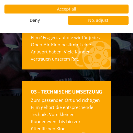
02 - FILMBERATUNG
Welcher Film passt zu meinem
Accept all
Publikum? Was sind die starken
Deny
No, adjust
Filme der Saison? Welche
Botschaft steckt hinter einem
Film? Fragen, auf die wir für jedes
Open-Air-Kino bestimmt eine
Antwort haben. Viele Kunden
vertrauen unserem Rat.
03 - TECHNISCHE UMSETZUNG
Zum passenden Ort und richtigen
Film gehört die entsprechende
Technik. Vom kleinen
Kundenevent bis hin zur
öffentlichen Kino-