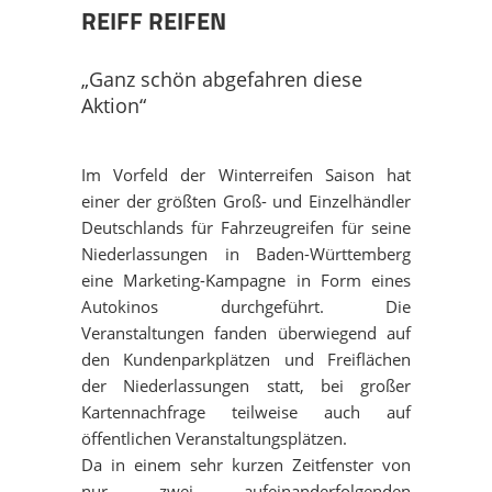
AUSBILDUNG
EVENT GEPLANT?
ÜBERSICHT
PROJEKTE
REIFF REIFEN
NACHHALTIGKEIT
FILMAUSWAHL
OPEN AIR KINO
ÜBERSICHT
MEHRWERTE
„Ganz schön abgefahren diese
Aktion“
PRESSE
MEISTERLICH BERATEN
AUTOKINO
OPEN AIR KINO
DOWNLOAD
Im Vorfeld der Winterreifen Saison hat
STELLEN
RUND-UM-SERVICE
INDOOR KINO
AUTOKINO
KONTAKT
einer der größten Groß- und Einzelhändler
Deutschlands für Fahrzeugreifen für seine
Niederlassungen in Baden-Württemberg
EQUIPMENT
FILMMUSIK-KONZERTE
INDOOR KINO
DATENSCHUTZ
eine Marketing-Kampagne in Form eines
Autokinos durchgeführt. Die
Veranstaltungen fanden überwiegend auf
FILMPREMIEREN
FILMMUSIK-KONZERTE
DISCLAIMER
den Kundenparkplätzen und Freiflächen
der Niederlassungen statt, bei großer
PROMOTRAILER
FILMPREMIEREN
IMPRESSUM
Kartennachfrage teilweise auch auf
öffentlichen Veranstaltungsplätzen.
Da in einem sehr kurzen Zeitfenster von
LEINWÄNDE
nur zwei aufeinanderfolgenden