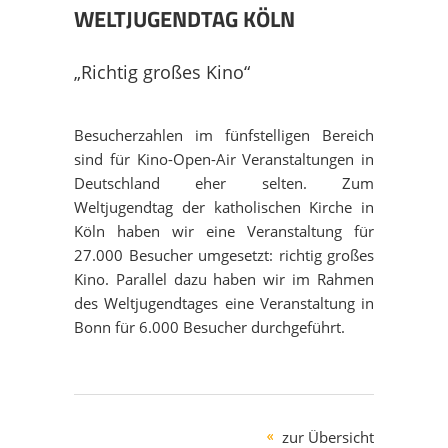
AUSBILDUNG
EVENT GEPLANT?
ÜBERSICHT
PROJEKTE
WELTJUGENDTAG KÖLN
NACHHALTIGKEIT
FILMAUSWAHL
OPEN AIR KINO
ÜBERSICHT
MEHRWERTE
„Richtig großes Kino“
PRESSE
MEISTERLICH BERATEN
AUTOKINO
OPEN AIR KINO
DOWNLOAD
Besucherzahlen im fünfstelligen Bereich
sind für Kino-Open-Air Veranstaltungen in
STELLEN
RUND-UM-SERVICE
INDOOR KINO
AUTOKINO
KONTAKT
Deutschland eher selten. Zum
Weltjugendtag der katholischen Kirche in
Köln haben wir eine Veranstaltung für
EQUIPMENT
FILMMUSIK-KONZERTE
INDOOR KINO
DATENSCHUTZ
27.000 Besucher umgesetzt: richtig großes
Kino. Parallel dazu haben wir im Rahmen
des Weltjugendtages eine Veranstaltung in
FILMPREMIEREN
FILMMUSIK-KONZERTE
DISCLAIMER
Bonn für 6.000 Besucher durchgeführt.
PROMOTRAILER
FILMPREMIEREN
IMPRESSUM
LEINWÄNDE
zur Übersicht