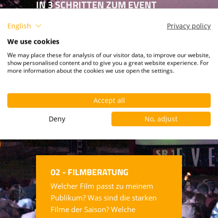
IN 3 SCHRITTEN ZUM EVENT
English
Privacy policy
We use cookies
01 - KONZEPTION
We may place these for analysis of our visitor data, to improve our website,
Unzählige Veranstaltungen haben
show personalised content and to give you a great website experience. For
more information about the cookies we use open the settings.
uns den Blick auf das Wesentliche
geschärft. Daher fließt unser
gesamter Erfahrungsschatz in die
Accept all
Konzeption einer Kino-Open-Air
Veranstaltung mit ein.
Deny
No, adjust
02 - FILMBERATUNG
Welcher Film passt zu meinem
Publikum? Was sind die starken
Filme der Saison? Welche